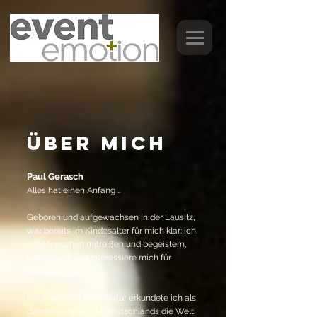
über mich
Paul Gerasch
Alles hat einen Anfang ..
Geboren und aufgewachsen in der Lausitz,
war bereits im Kindesalter für mich klar: ich
will Menschen mitreißen und begeistern,
liebe Musik und interessiere mich für
Technik.
Noch weit vor dem Abitur erkundete ich als
damals jüngster DJ Deutschlands die Welt