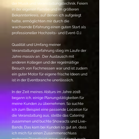
der Musik und Veranstaltungstechnik. Feiern
in der eigenen Familie und im größeren
Bekanntenkreis, auf denen ich aufgelegt
hatte, ermöglichten mir durch die
wachsende Erfahrung einen guten Start als
professioneller Hochzeits- und Event-DJ.
Qualität und Umfang meiner
Veranstaltungserfahrung stieg im Laufe der
Jahre massiv an . Der Austausch mit
anderen Kollegen und der regelmäßige
Besuch von Fachmessen war und ist zudem
ein guter Motor für eigene frische Ideen und
ist in der Eventbranche unerlässlich.
In der Zeit meines Abiturs im Jahre 2018
begann ich, einige Planungstätigkeiten für
meine Kunden zu übernehmen. So suchte
ich zum Beispiel eine passende Location für
die Veranstaltung aus, stellte das Catering
zusammen und buchte Showacts und Live-
Bands. Das kam bei Kunden so gut an, dass
ich mich für einen Zusammenschluss