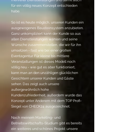
mehrerer Dienstleistungen und damit auch
für ein völlig neues Konzept entschieden
habe.
So ist es heute möglich, unseren Kunden ein
ausgewogenes Bausteinsystem anzubieten.
Ganz unkompliziert kann der Kunde so aus
allen Dienstleistungen wählen und seine
Wünsche zusammenstellen, die wir für ihn
umsetzen - fast wie bei einer großen
Eventagentur.
Für kleine bis mittlere
Veranstaltungen ist dieses Modell noch
völlig neu - wie gut es aber funktioniert,
kann man an den unzähligen glücklichen
Gesichtern unserer Kunden und Gäste
sehen. Das zeigt auch unsere
außergewöhnlich hohe
Kundenzufriedenheit, außerdem wurde das
Konzept unter Anderem mit dem TOP Profi-
Siegel von CHECK24 ausgezeichnet.
Nach meinem Marketing- und
Betriebswirtschafts-Studium gibt es bereits
ein weiteres und schönes Projekt: unsere